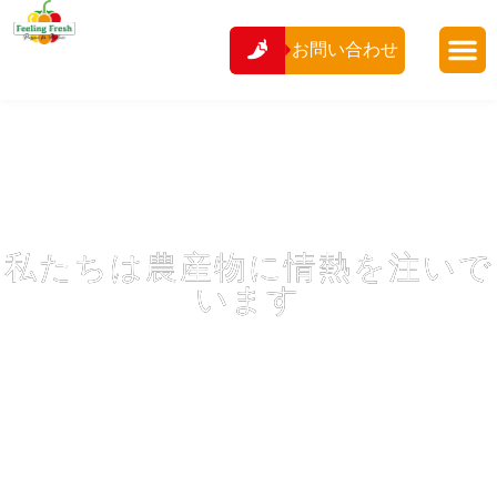
へ
ス
お問い合わせ
キ
ッ
取扱商品
フレッシュストーリー
会社概要
私たちのチーム
こんにちは、私た
プ
ちはFeeling Fresh
です
私たちは農産物に情熱を注いで
います